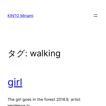
内
容
KINTO Minami
を
ス
キ
ッ
プ
タグ:
walking
girl
The girl goes in the forest 2016.9, artist
residence in…