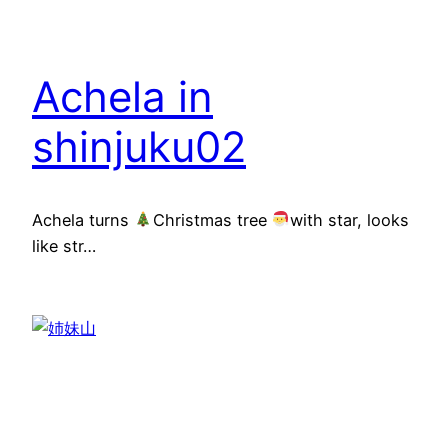
Achela in
shinjuku02
Achela turns
Christmas tree
with star, looks
like str…