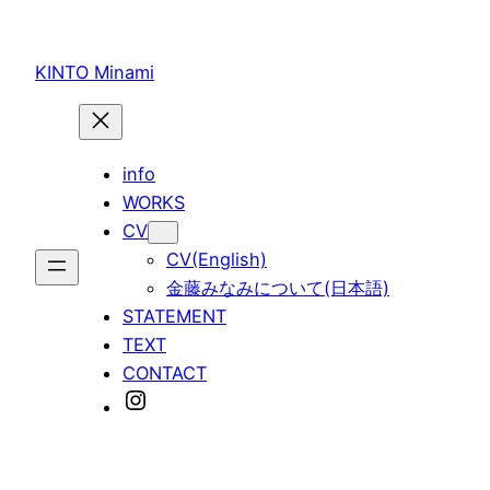
内
容
KINTO Minami
を
ス
キ
ッ
info
プ
WORKS
CV
CV(English)
金藤みなみについて(日本語)
STATEMENT
TEXT
CONTACT
Instagram