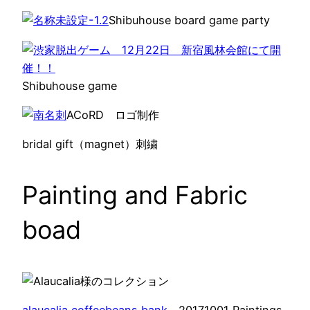
Shibuhouse board game party
Shibuhouse game
ACoRD ロゴ制作
bridal gift（magnet）刺繍
Painting and Fabric
boad