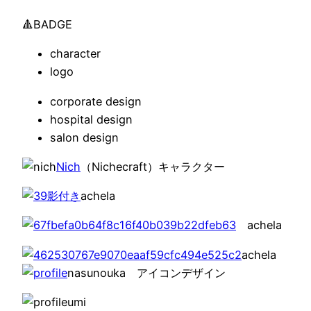
🔺BADGE
character
logo
corporate design
hospital design
salon design
Nich
（Nichecraft）キャラクター
achela
achela
achela
nasunouka アイコンデザイン
umi