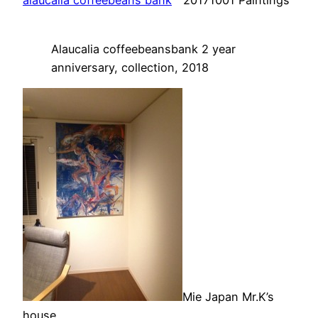
alaucalia coffeebeans bank
20171001 Paintings
Alaucalia coffeebeansbank 2 year
anniversary, collection, 2018
Mie Japan Mr.K’s
house