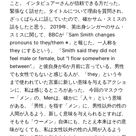
こと。 インタビュアーさんが信頼できる方だった。
緊張なく話せた。タイトルについて理由を質問され、
ざっくばらんに話していたので、確かサム・スミスの
話をしたと思う。 2019年、英出身シンガーのサム・
スミスに関して、BBCが「Sam Smith changes
pronouns to they/them ※」と報じた。一人称を
they にするという。 「Smith said they did not
feel male or female, but “I flow somewhere in
between”.」 と彼自身が6か月前に言っている。男性
でも女性でもないと感じる人が、「they」という今
まで使われていた言葉に新しい意味を与えるアクショ
ンに、私は感じるところがあった。 今回のマスクウ
ー「メン」の、Menは、確かに「人々」という意味
がある。「男性」を指す「メン」に、男性以外の性の
人間が入るよう、新しく意味を与えられるとすれば、
そもそも「ウーメン」自体にも、たとえ本来はその意
味がなくても、私は女性以外の性の人間が入るよう