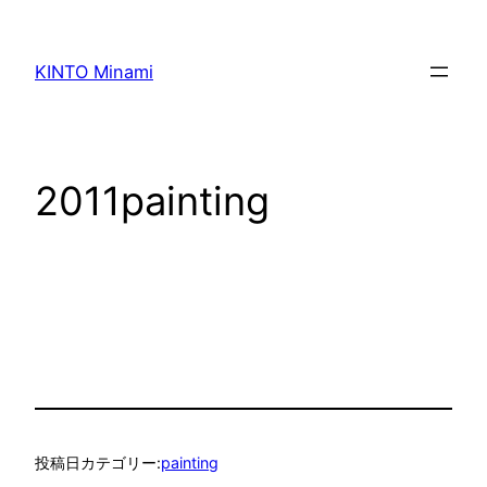
内
容
KINTO Minami
を
ス
キ
ッ
2011painting
プ
投稿日
カテゴリー:
painting