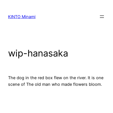
内
容
KINTO Minami
を
ス
キ
ッ
プ
wip-hanasaka
The dog in the red box flew on the river. It is one
scene of The old man who made flowers bloom.