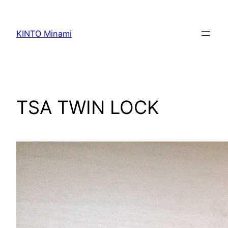
内
容
KINTO Minami
を
ス
キ
ッ
プ
TSA TWIN LOCK