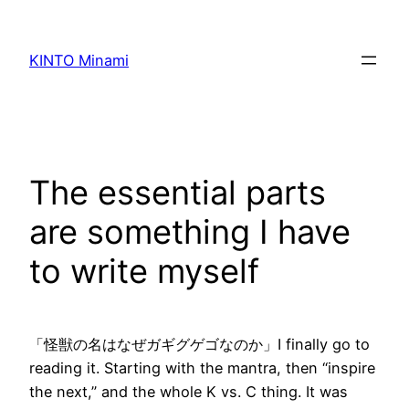
内
容
KINTO Minami
を
ス
キ
ッ
プ
The essential parts
are something I have
to write myself
「怪獣の名はなぜガギグゲゴなのか」I finally go to
reading it. Starting with the mantra, then “inspire
the next,” and the whole K vs. C thing. It was