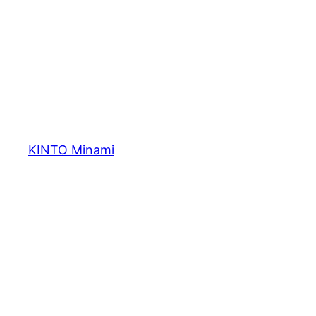
内
容
を
ス
キ
ッ
プ
KINTO Minami