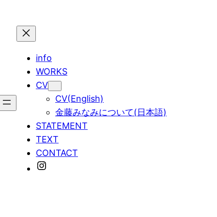
info
WORKS
CV
CV(English)
金藤みなみについて(日本語)
STATEMENT
TEXT
CONTACT
Instagram