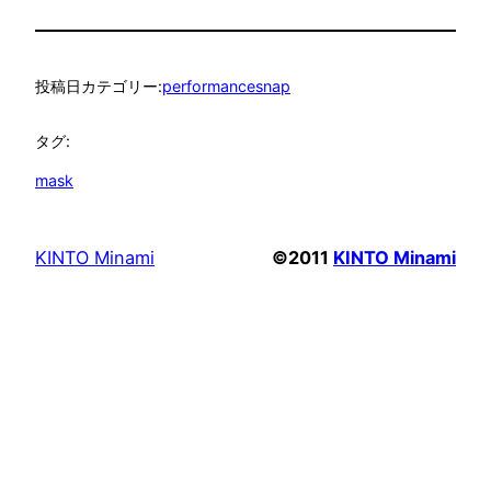
投稿日
カテゴリー:
performancesnap
タグ:
mask
KINTO Minami
©2011
KINTO Minami