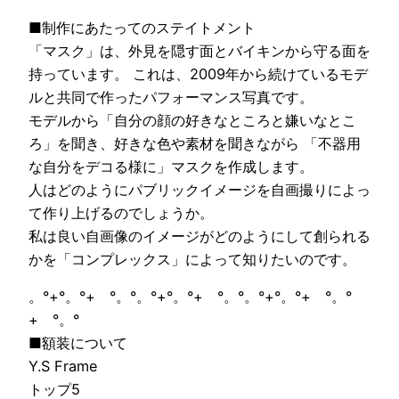
■制作にあたってのステイトメント
「マスク」は、外見を隠す面とバイキンから守る面を
持っています。 これは、2009年から続けているモデ
ルと共同で作ったパフォーマンス写真です。
モデルから「自分の顔の好きなところと嫌いなとこ
ろ」を聞き、好きな色や素材を聞きながら 「不器用
な自分をデコる様に」マスクを作成します。
人はどのようにパブリックイメージを自画撮りによっ
て作り上げるのでしょうか。
私は良い自画像のイメージがどのようにして創られる
かを「コンプレックス」によって知りたいのです。
。°+°。°+ °。°。°+°。°+ °。°。°+°。°+ °。°
+ °。°
■額装について
Y.S Frame
トップ5