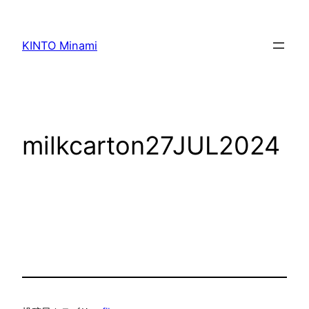
内
容
KINTO Minami
を
ス
キ
ッ
プ
milkcarton27JUL2024